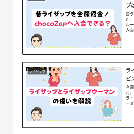
プ
昔ラ
た
ル
入会
ラ
ライザップ
ビ
今
た
ライ
ーダ