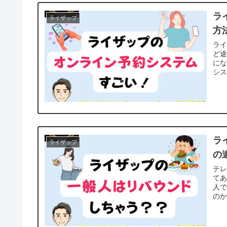
ラ
ライザップ
方
ラ
ど
に
シス
ラ
ライザップ
の
テ
て
人
のか