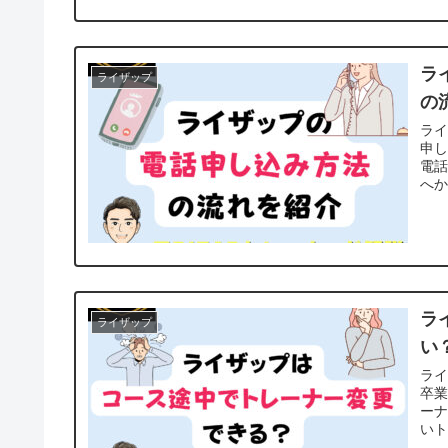
ラ
ライザップ
の
ラ
申
電話
へか
ラ
ライザップ
い
ラ
卒
ー
いト