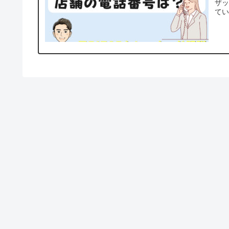
ザッ
てい