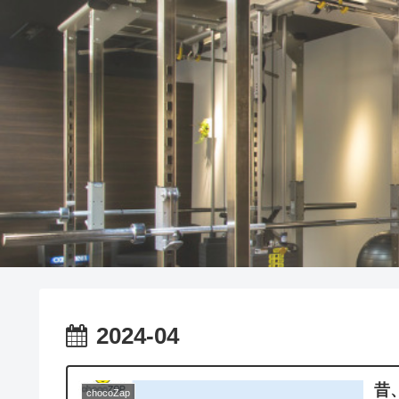
2024-04
昔
chocoZap