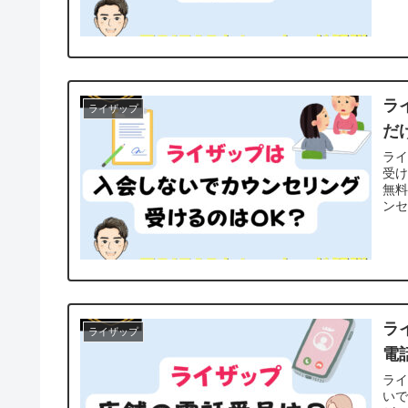
ラ
ライザップ
だ
ラ
受
無
ンセ
ラ
ライザップ
電
ラ
い