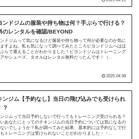
2025.04.21
ヨンドジムの服装や持ち物は何？手ぶらで行ける？
料のレンタルを確認/BEYOND
ヨンドジムって気になるけど服装や持ち物って何が必要なのか気に
りますよね。私も気になって調べてみたところビヨンドジムへはほ
手ぶらで通えることがわかりました！ビヨンドジムはトレーニング
アやシューズ、タオルはレンタル無料だったんです！（...
2025.04.09
キンジム【予約なし】当日の飛び込みでも受けられ
！？
キンジムって当日予約しないで行ってもトレーニング受けられる？
しいあなたにとってのチキンジムの当日予約については気になるの
はないでしょうか？私が調べてみた結果、基本的には予約なしで行
もトレーニングは受けられないことがわかりました・・...