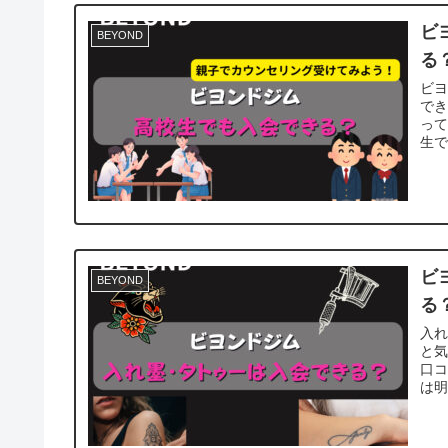
ビ
BEYOND
る
ビ
で
って
生で
ビ
BEYOND
る
入
と気
口
は明