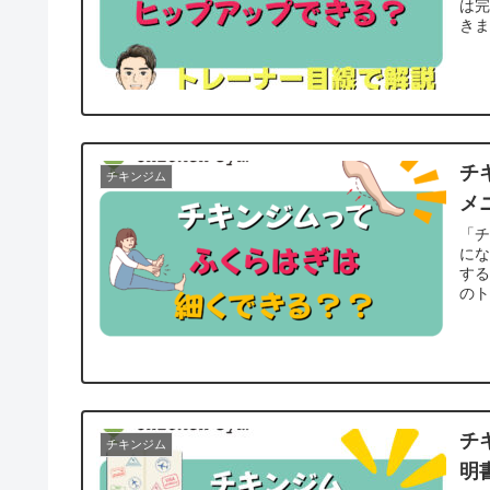
は
きま
チ
チキンジム
メ
「
に
す
のト
チ
チキンジム
明