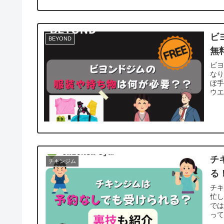
ビ
BEYOND
無
ビ
な
ぼ
ウエ
チ
チキンジム
る
チ
忙
で
って