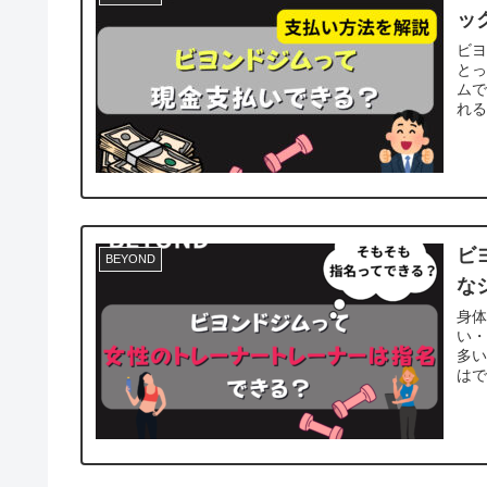
ッ
ビ
と
ム
れる
ビ
BEYOND
な
身
い
多
はで