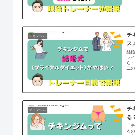
チ
チキンジム
ス
結
ラ
ら
二の
チ
チキンジム
る
「
る