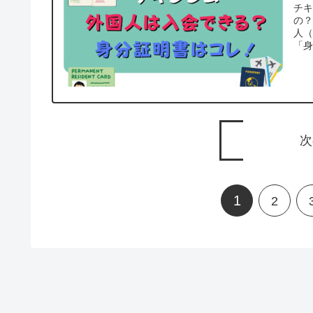
チ
の
人
「身
次
1
2